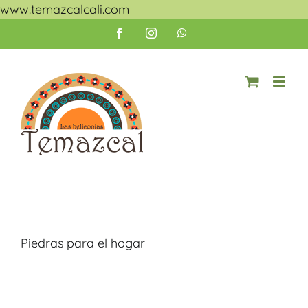
Skip
www.temazcalcali.com
to
Facebook
Instagram
WhatsApp
content
Piedras para el hogar