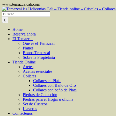
Skip
www.temazcalcali.com
Facebook
Instagram
WhatsApp
to
Search
content
for:
Home
Reserva ahora
El Temazcal
Qué es el Temazcal
Planes
Bonos Temazcal
Sobre la Propietaria
Tienda Online
Aretes
Aceites esenciales
Collares
Collares en Plata
Collares con Baño de Oro
Collares con baño de Plata
Piedras de Colección
Piedras para el Hogar u oficina
Set de Cuarzos
Llaveros
Contáctenos