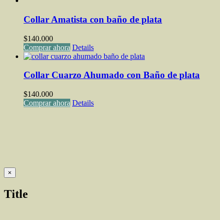
Collar Amatista con baño de plata
$
140.000
Comprar ahora
Details
Collar Cuarzo Ahumado con Baño de plata
$
140.000
Comprar ahora
Details
Close
×
product
quick
Title
view