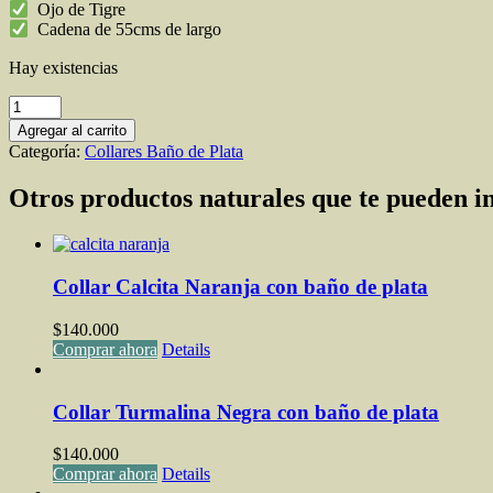
Ojo de Tigre
Cadena de 55cms de largo
Hay existencias
Collar
ojo
Agregar al carrito
de
Categoría:
Collares Baño de Plata
tigre
Cadena
Otros productos naturales que te pueden i
en
Baño
de
Plata
cantidad
Collar Calcita Naranja con baño de plata
$
140.000
Comprar ahora
Details
Collar Turmalina Negra con baño de plata
$
140.000
Comprar ahora
Details