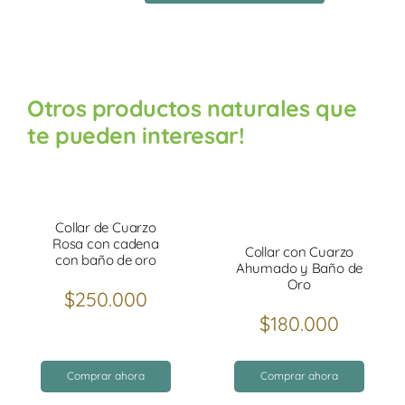
Cuarzo
Azul
con
cadena
Otros productos naturales que
de
te pueden interesar!
baño
de
Oro
24k
Collar de Cuarzo
cantidad
Rosa con cadena
Collar con Cuarzo
con baño de oro
Ahumado y Baño de
Oro
$
250.000
$
180.000
Comprar ahora
Comprar ahora