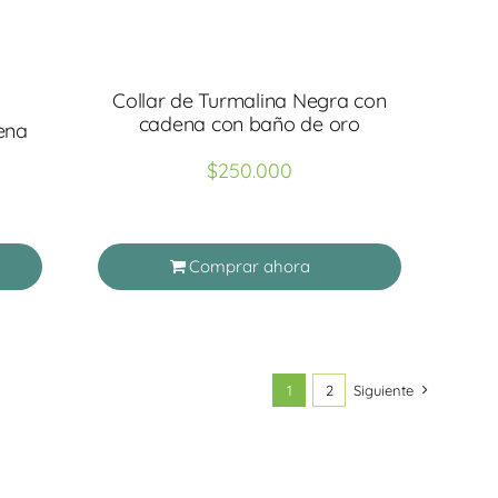
Collar de Turmalina Negra con
cadena con baño de oro
ena
$
250.000
Comprar ahora
1
2
Siguiente