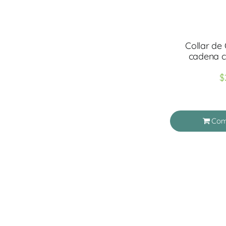
Collar de
cadena c
$
Com