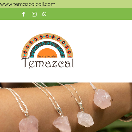
Skip
www.temazcalcali.com
to
Facebook
Instagram
WhatsApp
content