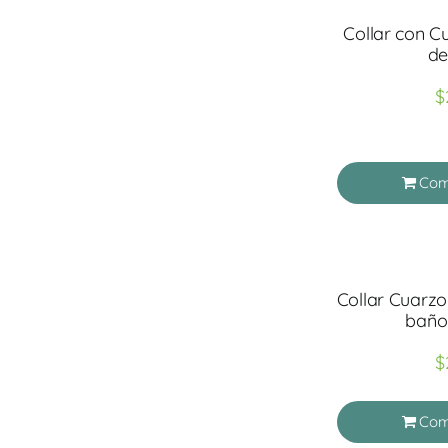
Collar con C
de
$
Com
Collar Cuarzo
baño
$
Com