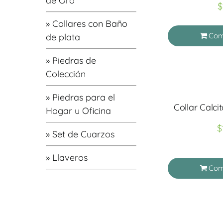
de Oro
$
» Collares con Baño
Com
de plata
» Piedras de
Colección
» Piedras para el
Collar Calci
Hogar u Oficina
$
» Set de Cuarzos
» Llaveros
Com