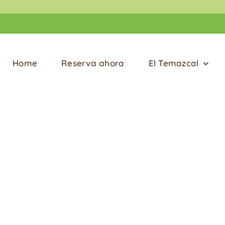
Home
Reserva ahora
El Temazcal